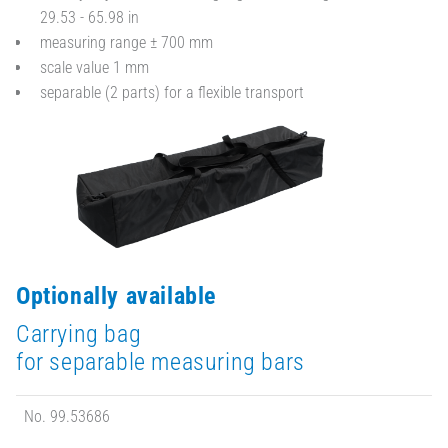
29.53 - 65.98 in
measuring range ± 700 mm
scale value 1 mm
separable (2 parts) for a flexible transport
Optionally available
Carrying bag
for separable measuring bars
No. 99.53686