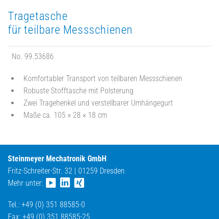
Tragetasche
für teilbare Messschienen
No. 99.53686
Komfortabler Transport von teilbaren Messschienen
Robuste Stofftasche mit Polsterung
Zwei Tragehenkel und verstellbarer Umhängegurt
Maße ca. 105 × 28 × 18 cm
Steinmeyer Mechatronik GmbH
Fritz-Schreiter-Str. 32 | 01259 Dresden
Mehr unter:
Tel.: +49 (0) 351 88585-0
Fax: +49 (0) 351 88585-25