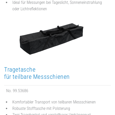
Ideal für Messungen bei Tageslicht, Sonneneinstrahlung
oder Lichtreflektionen
Tragetasche
für teilbare Messschienen
No. 99.53686
Komfortabler Transport von teilbaren Messschienen
Robuste Stofftasche mit Polsterung
Zwei Tragehenkel und verstellbarer Umhängegurt