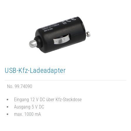
USB-Kfz-Ladeadapter
No. 99.74090
Eingang 12 V DC über Kfz-Steckdose
Ausgang 5 V DC
max. 1000 mA